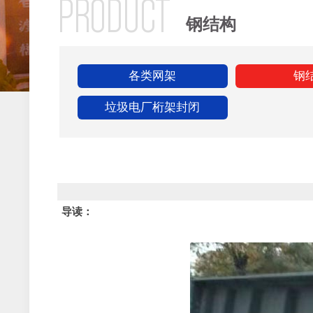
PRODUCT
钢结构
各类网架
钢
垃圾电厂桁架封闭
导读：