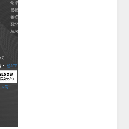
钢结构
钢结构
李
管桁架
管桁架
秦
铝镁锰系列
铝镁锰系列
电
幕墙工程
幕墙工程
传
垃圾电厂桁架封闭
垃圾电厂桁架封闭
公司
号：
鲁ICP
192号