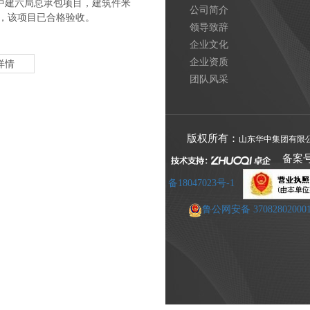
中建六局总承包项目，建筑件米
公司简介
98㎡，该项目已合格验收。
领导致辞
企业文化
企业资质
详情
团队风采
版权所有：
山东华中集团有限
备案
备18047023号-1
鲁公网安备 37082802000