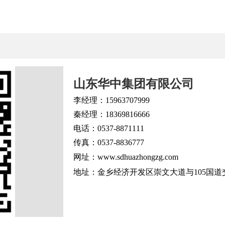
山东华中集团有限公司
李经理：15963707999
秦经理：18369816666
电话：0537-8871111
传真：0537-8836777
网址：www.sdhuazhongzg.com
地址：金乡经济开发区崇文大道与105国道