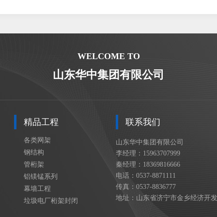
WELCOME TO
山东华中集团有限公司
精品工程
联系我们
各类网架
山东华中集团有限公司
钢结构
李经理：15963707999
管桁架
秦经理：18369816666
电话：0537-8871111
铝镁锰系列
传真：0537-8836777
幕墙工程
地址：山东省济宁市金乡经济开
垃圾电厂桁架封闭