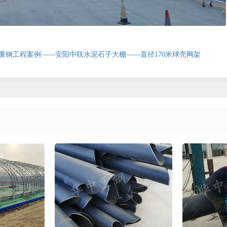
重钢工程案例——安阳中联水泥石子大棚——直径170米球壳网架