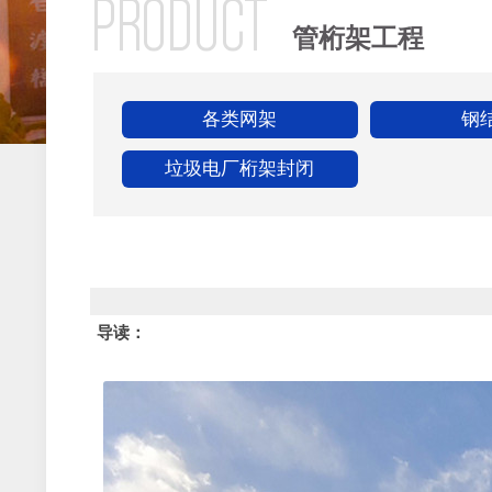
PRODUCT
管桁架工程
各类网架
钢
垃圾电厂桁架封闭
导读：