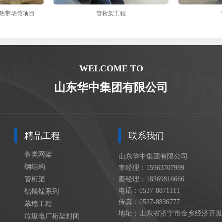
电热带场馆项目
管桁架工程
WELCOME TO
山东华中集团有限公司
精品工程
联系我们
各类网架
山东华中集团有限公司
钢结构
李经理：15963707999
管桁架
秦经理：18369816666
电话：0537-8871111
铝镁锰系列
传真：0537-8836777
幕墙工程
地址：山东省济宁市金乡经济开
垃圾电厂桁架封闭