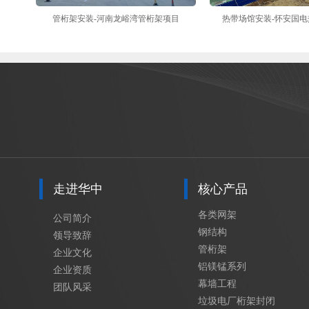
管桁架安装-河南龙峪湾管桁架项目
热带场馆安装-怀安国
走进华中
核心产品
各类网架
公司简介
钢结构
领导致辞
管桁架
企业文化
铝镁锰系列
企业资质
幕墙工程
团队风采
垃圾电厂桁架封闭